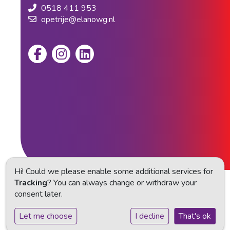
0518 411 953
opetrije@elanowg.nl
Hi! Could we please enable some additional services for
Tracking
? You can always change or withdraw your
Privacy statement
consent later.
Cookie instellingen
Let me choose
I decline
That's ok
Powered by
Social Schools